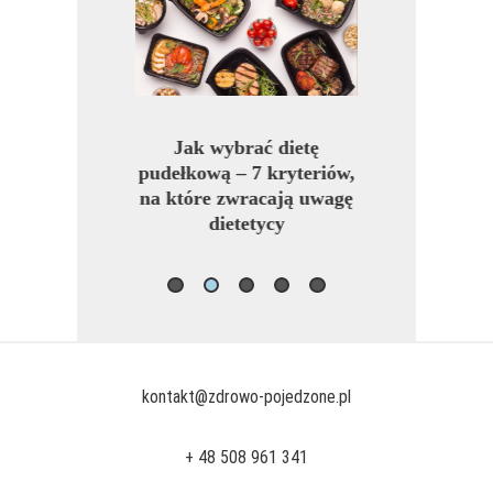
pudełkowa na
Jak wybrać dietę
Jadłospis wege
ę – ile kalorii
pudełkową – 7 kryteriów,
na 7 dni – zbi
i jak obliczyć
na które zwracają uwagę
posiłki bez
deficyt
dietetycy
kontakt@zdrowo-pojedzone.pl
+ 48 508 961 341