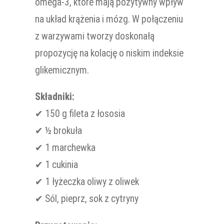
omega-3, które mają pozytywny wpływ
na układ krążenia i mózg. W połączeniu
z warzywami tworzy doskonałą
propozycję na kolację o niskim indeksie
glikemicznym.
Składniki:
✔ 150 g fileta z łososia
✔ ½ brokuła
✔ 1 marchewka
✔ 1 cukinia
✔ 1 łyżeczka oliwy z oliwek
✔ Sól, pieprz, sok z cytryny