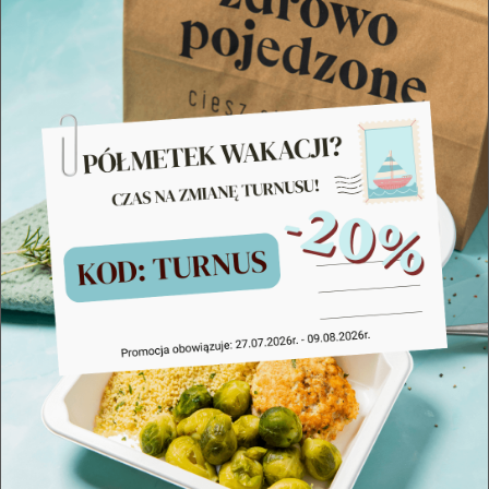
wiedzieć, jakie produkty wybierać oraz
jak przygotować pyszne i zdrowe dania
na bazie
niskiego IG
.
Czym jest indeks glikemiczny?
Indeks glikemiczny (IG)
to wskaźnik,
który określa, jak szybko po spożyciu
danego produktu wzrasta poziom cukru
we krwi. Produkty o wysokim IG
powodują gwałtowne skoki glukozy, co
może prowadzić do szybkiego uczucia
głodu, zmęczenia i problemów z