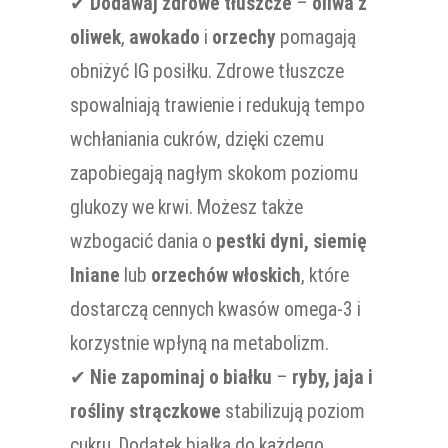
✔
Dodawaj zdrowe tłuszcze
–
oliwa z
oliwek
,
awokado
i
orzechy
pomagają
obniżyć IG posiłku. Zdrowe tłuszcze
spowalniają trawienie i redukują tempo
wchłaniania cukrów, dzięki czemu
zapobiegają nagłym skokom poziomu
glukozy we krwi. Możesz także
wzbogacić dania o
pestki dyni, siemię
lniane
lub
orzechów włoskich
, które
dostarczą cennych kwasów omega-3 i
korzystnie wpłyną na metabolizm.
✔
Nie zapominaj o białku
–
ryby, jaja i
rośliny strączkowe
stabilizują poziom
cukru. Dodatek białka do każdego