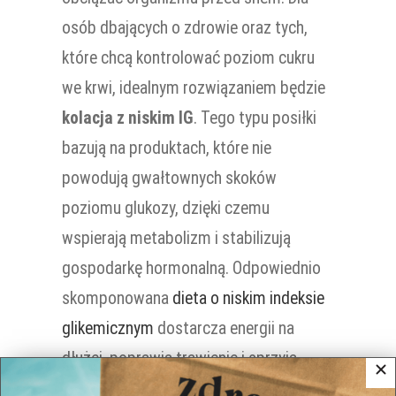
osób dbających o zdrowie oraz tych,
które chcą kontrolować poziom cukru
we krwi, idealnym rozwiązaniem będzie
kolacja z niskim IG
. Tego typu posiłki
bazują na produktach, które nie
powodują gwałtownych skoków
poziomu glukozy, dzięki czemu
wspierają metabolizm i stabilizują
gospodarkę hormonalną. Odpowiednio
skomponowana
dieta o niskim indeksie
glikemicznym
dostarcza energii na
dłużej, poprawia trawienie i sprzyja
lepszemu samopoczuciu. Warto więc