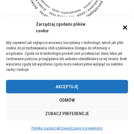
Zarządzaj zgodami plików
cookie
Aby zapewnić jak najlepsze wrażenia, korzystamy z technologii, takich jak pliki
Realizujemy dostawę w Warszawie:
Bemowo
,
Ursynów
,
Mokotów
i
cookie, do przechowywania i/lub uzyskiwania dostępu do informacji o
urządzeniu. Zgoda na te technologie pozwoli nam przetwarzać dane, takie jak
miastach:
Wrocław
,
Katowice
,
Szczecin
,
Łódź
,
Radom
,
Rybnik
,
zachowanie podczas przeglądania lub unikalne identyfikatory na tej stronie. Brak
Tarnów
,
Poznań
,
Rzeszów
,
Kraków
,
Olsztyn
,
Legionowo
,
Lublin
,
wyrażenia zgody lub wycofanie zgody może niekorzystnie wpłynąć na niektóre
cechy i funkcje.
Bytom
,
Piaseczno
,
Białystok
,
Gdańsk
,
Częstochowa
,
Kielce
,
Włocławek
,
Toruń
,
Wałbrzych
,
Kalisz
,
Płock
,
Otwock
,
Gdynia
,
Pruszków
,
Mińsk Mazowiecki
,
Nowy Dwór Mazowiecki
,
Ząbki
,
AKCEPTUJĘ
Żyrardów
,
Grójec
,
Dąbrowa Górnicza
,
Inowrocław
,
Ruda Śląska
,
ODMÓW
Wołomin
,
Garwolin
,
Wyszków
,
Piła
,
Siedlce
,
Konin
,
Leszno
i
innych…
ZOBACZ PREFERENCJE
Polityka ciasteczek
Oświadczenie o prywatności
[Modal-Window id="1"]