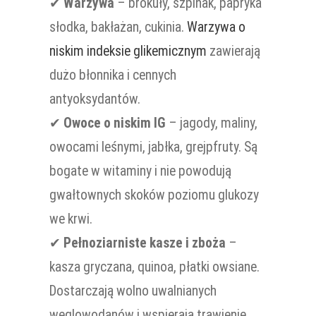
✔
Warzywa
– brokuły, szpinak, papryka
słodka, bakłażan, cukinia.
Warzywa o
niskim indeksie glikemicznym
zawierają
dużo błonnika i cennych
antyoksydantów.
✔
Owoce o niskim IG
– jagody, maliny,
owocami leśnymi, jabłka, grejpfruty. Są
bogate w witaminy i nie powodują
gwałtownych skoków poziomu glukozy
we krwi.
✔
Pełnoziarniste kasze i zboża
–
kasza gryczana, quinoa, płatki owsiane.
Dostarczają wolno uwalnianych
węglowodanów i wspierają trawienie.