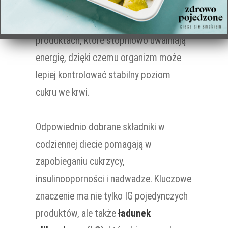
koncentracją. Z kolei dieta o niskim
indeksie glikemicznym opiera się na
produktach, które stopniowo uwalniają
energię, dzięki czemu organizm może
lepiej kontrolować stabilny poziom
cukru we krwi.
Odpowiednio dobrane składniki w
codziennej diecie pomagają w
zapobieganiu cukrzycy,
insulinooporności i nadwadze. Kluczowe
znaczenie ma nie tylko IG pojedynczych
produktów, ale także
ładunek