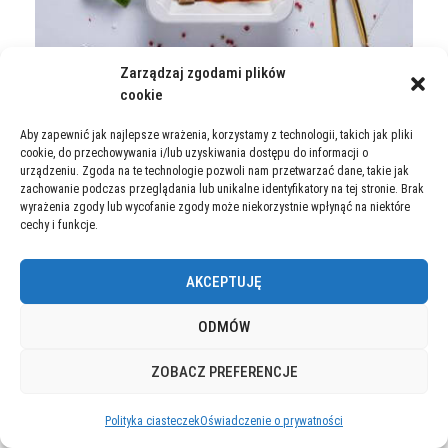
Zarządzaj zgodami plików
cookie
Aby zapewnić jak najlepsze wrażenia, korzystamy z technologii, takich jak pliki
cookie, do przechowywania i/lub uzyskiwania dostępu do informacji o
Lunch Box
urządzeniu. Zgoda na te technologie pozwoli nam przetwarzać dane, takie jak
zachowanie podczas przeglądania lub unikalne identyfikatory na tej stronie. Brak
wyrażenia zgody lub wycofanie zgody może niekorzystnie wpłynąć na niektóre
Gotowe do podgrzania obiady z przekąskami do
cechy i funkcje.
wyboru: zupa, koktajl, kanapka, sałatka lub deser.
AKCEPTUJĘ
ODMÓW
ZOBACZ PREFERENCJE
Polityka ciasteczek
Oświadczenie o prywatności