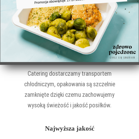
Twoje posiłki dostarczymy pod wskazany
adres w wyznaczonym przedziale czasowym
uwzględniając uwagi przekazane dla
kurierów.
Warunki transportu
Catering dostarczamy transportem
chłodniczym, opakowania są szczelnie
zamknięte dzięki czemu zachowujemy
wysoką świeżość i jakość posiłków.
Najwyższa jakość