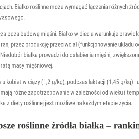
jach. Białko roślinne może wymagać łączenia różnych źróde
kwasowego.
cza poza budowę mięśni. Białko w diecie warunkuje prawid
 ran, przez produkcję przeciwciał (funkcjonowanie układu
Niedobór białka prowadzi do osłabienia mięśni, zwiększoneg
tratą masy mięśniowej.
u kobiet w ciąży (1,2 g/kg), podczas laktacji (1,45 g/kg) i
ci mają różne zapotrzebowanie w zależności od wieku i tem
ka z diety roślinnej jest możliwe na każdym etapie życia.
psze roślinne źródła białka – ranki