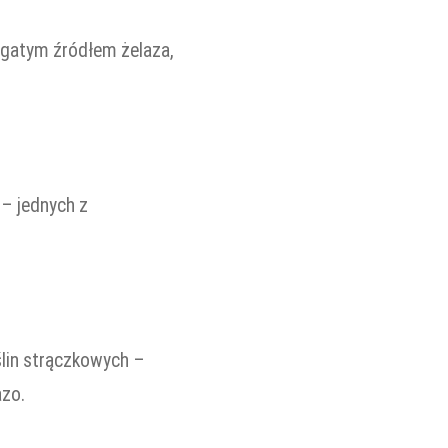
bogatym źródłem żelaza,
 – jednych z
ślin strączkowych –
azo.