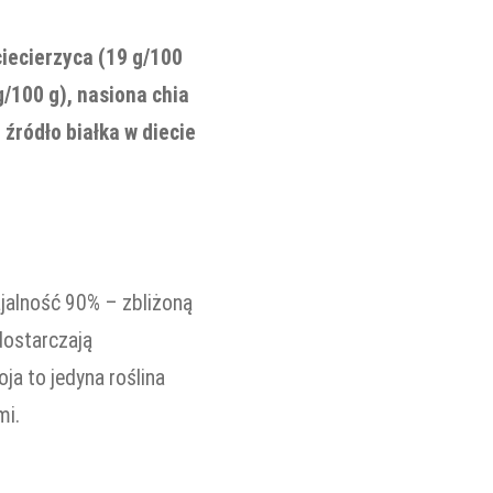
ciecierzyca (19 g/100
g/100 g), nasiona chia
 źródło białka w diecie
ajalność 90% – zbliżoną
dostarczają
ja to jedyna roślina
mi.