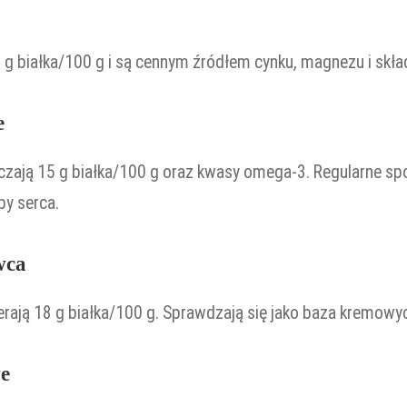
9 g białka/100 g i są cennym źródłem cynku, magnezu i skł
e
czają 15 g białka/100 g oraz kwasy omega-3. Regularne s
by serca.
wca
rają 18 g białka/100 g. Sprawdzają się jako baza kremowy
we