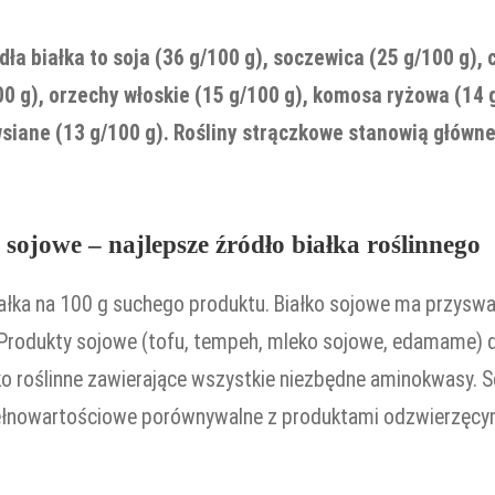
dła białka to soja (36 g/100 g), soczewica (25 g/100 g), 
100 g), orzechy włoskie (15 g/100 g), komosa ryżowa (14 
owsiane (13 g/100 g). Rośliny strączkowe stanowią główne
 sojowe – najlepsze źródło białka roślinnego
białka na 100 g suchego produktu. Białko sojowe ma przysw
 Produkty sojowe (tofu, tempeh, mleko sojowe, edamame) 
o roślinne zawierające wszystkie niezbędne aminokwasy. So
pełnowartościowe porównywalne z produktami odzwierzęcy