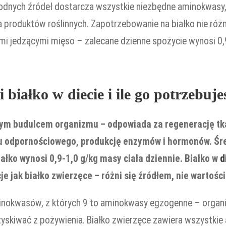
orodnych źródeł dostarcza wszystkie niezbędne aminokwas
 produktów roślinnych. Zapotrzebowanie na białko nie różn
i jedzącymi mięso – zalecane dzienne spożycie wynosi 0,
i białko w diecie i ile go potrzebuje
wym budulcem organizmu – odpowiada za regenerację tk
u odpornościowego, produkcję enzymów i hormonów. Śr
ałko wynosi 0,9-1,0 g/kg masy ciała dziennie. Białko w
d
je jak białko zwierzęce – różni się źródłem, nie wartości
aminokwasów, z których 9 to aminokwasy egzogenne – organi
zyskiwać z pożywienia. Białko zwierzęce zawiera wszystk