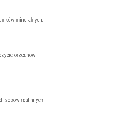
adników mineralnych.
pożycie orzechów
ch sosów roślinnych.