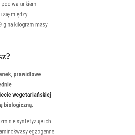
y, pod warunkiem
i się między
9 g na kilogram masy
sz?
anek, prawidłowe
ednie
iecie wegetariańskiej
ą biologiczną.
zm nie syntetyzuje ich
ie aminokwasy egzogenne