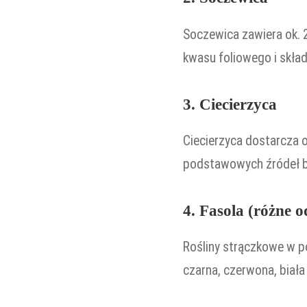
Soczewica zawiera ok. 2
kwasu foliowego i skła
3. Ciecierzyca
Ciecierzyca dostarcza o
podstawowych źródeł bi
4. Fasola (różne 
Rośliny strączkowe w po
czarna, czerwona, biała 