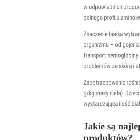
w odpowiednich proporc
pełnego profilu amino
Znaczenie białka wykra
organizmu – od gojenia
transport hemoglobiny. 
problemów ze skórą i u
Zapotrzebowanie rośnie 
g/kg masy ciała). Dzie
wystarczającą ilość biał
Jakie są najle
produktów?