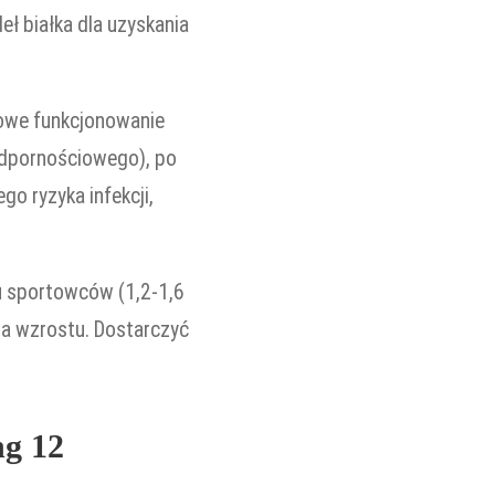
ł białka dla uzyskania
łowe funkcjonowanie
 odpornościowego), po
o ryzyka infekcji,
 u sportowców (1,2-1,6
pa wzrostu. Dostarczyć
ng 12